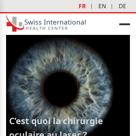
FR
EN
DE
Swiss International
HEALTH CENTER
C’est quoi la chirurgie
oculaire au laser ?