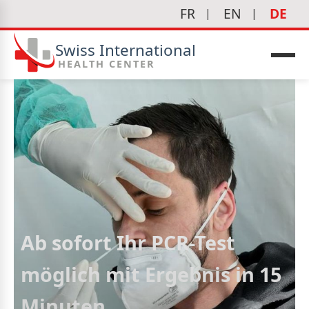
FR
EN
DE
Swiss International
HEALTH CENTER
edizin
Ab sofort Ihr PCR-Test
möglich mit Ergebnis in 15
Minuten