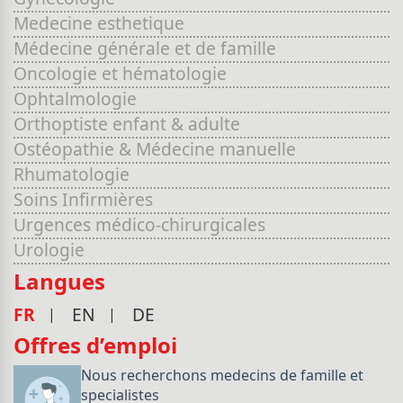
Medecine esthetique
Médecine générale et de famille
Oncologie et hématologie
Ophtalmologie
Orthoptiste enfant & adulte
Ostéopathie & Médecine manuelle
Rhumatologie
Soins Infirmières
Urgences médico-chirurgicales
Urologie
Langues
FR
EN
DE
Offres d’emploi
Nous recherchons medecins de famille et
specialistes