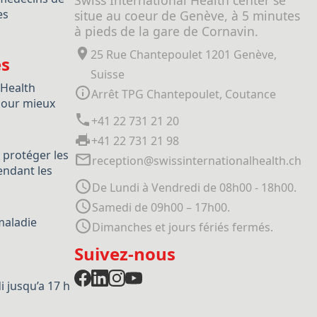
Swiss International Health center se
es
situe au coeur de Genève, à 5 minutes
à pieds de la gare de Cornavin.
25 Rue Chantepoulet 1201 Genève,
es
Suisse
 Health
Arrêt TPG Chantepoulet, Coutance
our mieux
+41 22 731 21 20
+41 22 731 21 98
 protéger les
reception@swissinternationalhealth.ch
ndant les
De Lundi à Vendredi de 08h00 - 18h00.
Samedi de 09h00 – 17h00.
maladie
Dimanches et jours fériés fermés.
Suivez-nous
 jusqu’a 17 h