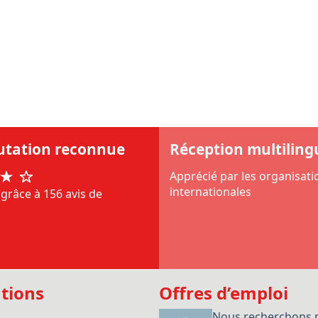
utation reconnue
Réception multiling
Apprécié par les organisati
internationales
grâce à 156 avis de
tions
Offres d’emploi
e
Nous recherchons 