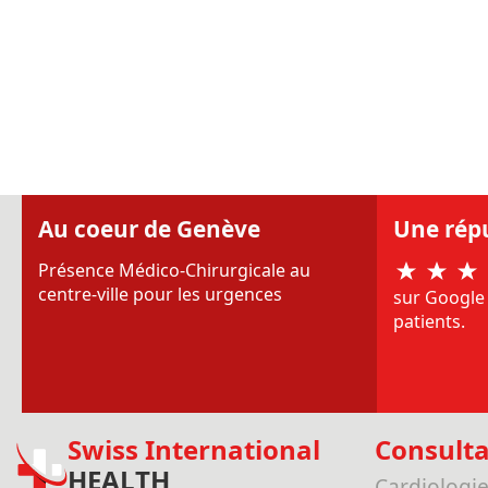
Au coeur de Genève
Une rép
Présence Médico-Chirurgicale au
centre-ville pour les urgences
sur Google 
patients.
Swiss International
Consulta
HEALTH
Cardiologi