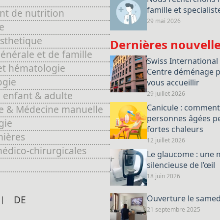
famille et specialist
t de nutrition
29 mai 2026
e
sthetique
Dernières nouvell
nérale et de famille
Swiss International
et hématologie
Centre déménage p
ogie
vous accueillir
 enfant & adulte
29 juillet 2026
Canicule : comment
e & Médecine manuelle
personnes âgées pe
gie
fortes chaleurs
mières
12 juillet 2026
édico-chirurgicales
Le glaucome : une 
silencieuse de l’œil
18 juin 2026
DE
Ouverture le samedi
21 septembre 2025