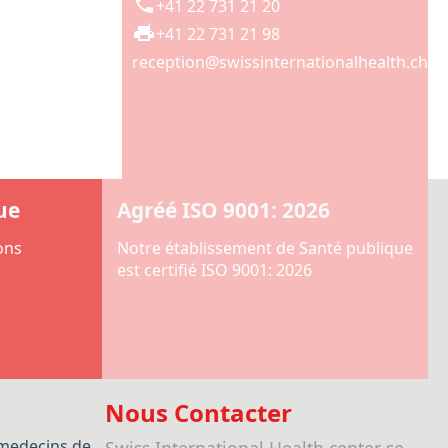
+41 22 731 21 20
+41 22 731 21 98
reception@swissinternationalhealth.ch
ue
Agréé ISO 9001: 2026
ons
Notre établissement de Santé publique
est certifié ISO 9001: 2026
Nous Contacter
medecins de