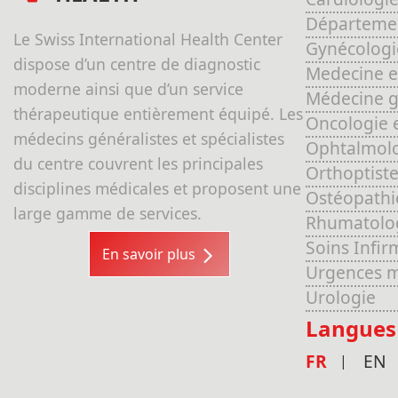
Départemen
Le Swiss International Health Center
Gynécologi
dispose d’un centre de diagnostic
Medecine e
moderne ainsi que d’un service
Médecine gé
thérapeutique entièrement équipé. Les
Oncologie 
médecins généralistes et spécialistes
Ophtalmol
du centre couvrent les principales
Orthoptiste
disciplines médicales et proposent une
Ostéopathi
large gamme de services.
Rhumatolo
Soins Infir
En savoir plus
Urgences m
Urologie
Langues
FR
EN