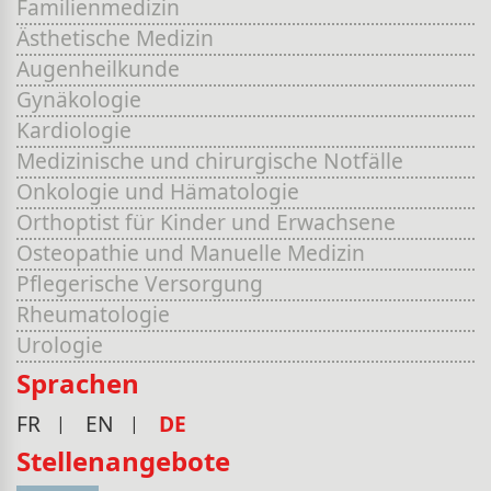
Familienmedizin
Ästhetische Medizin
Augenheilkunde
Gynäkologie
Kardiologie
Medizinische und chirurgische Notfälle
Onkologie und Hämatologie
Orthoptist für Kinder und Erwachsene
Osteopathie und Manuelle Medizin
Pflegerische Versorgung
Rheumatologie
Urologie
Sprachen
FR
EN
DE
Stellenangebote