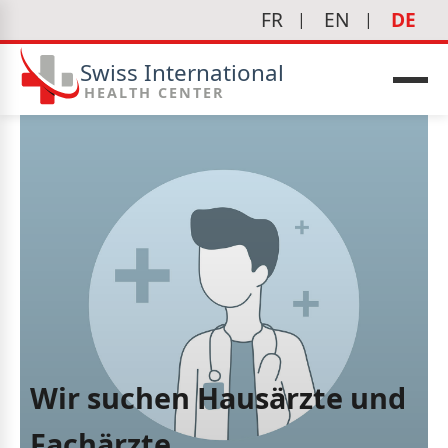
FR
EN
DE
Swiss International
HEALTH CENTER
edizin
Wir suchen Hausärzte und
Fachärzte