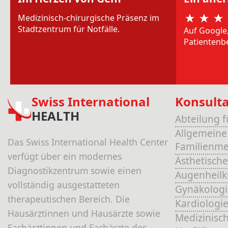
Medizinisch-chirurgische Präsenz im
Stadtzentrum für Notfälle.
Auf Google
Patientenb
Swiss International
Konsult
HEALTH
Abteilung 
Allgemeine
Das Swiss International Health Center
Familienme
verfügt über ein modernes
Ästhetische
Diagnostikzentrum sowie einen
Augenheil
vollständig ausgestatteten
Gynäkologi
therapeutischen Bereich. Die
Kardiologi
Hausärztinnen und Hausärzte sowie
Medizinisch
Fachärztinnen und Fachärzte des