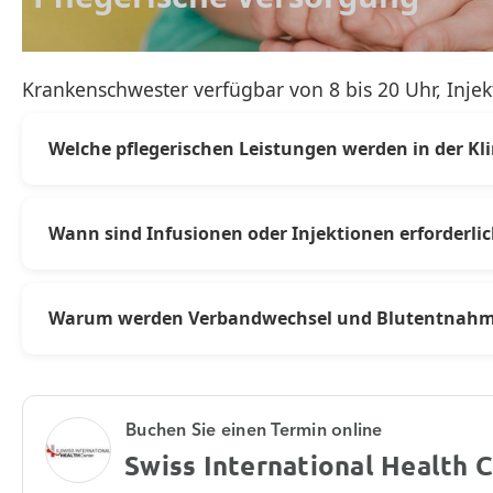
Krankenschwester verfügbar von 8 bis 20 Uhr, Inje
Welche pflegerischen Leistungen werden in der Kl
Unser Pflegeteam bietet zahlreiche Leistungen an, d
Verbandwechsel sowie die Überwachung verordnete
Wann sind Infusionen oder Injektionen erforderli
Infusionen und Injektionen werden auf ärztliche Ve
lindern, Medikamente zu verabreichen, den Flüssigkei
Warum werden Verbandwechsel und Blutentnahm
sicherzustellen.
Verbandwechsel fördern die Wundheilung und helfen
Überwachung des Gesundheitszustands, der Diagnose