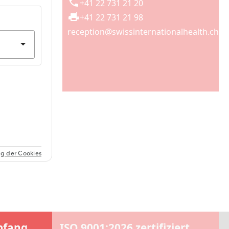
+41 22 731 21 20
+41 22 731 21 98
reception@swissinternationalhealth.ch
pfang
ISO 9001:2026 zertifiziert