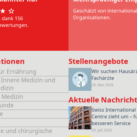
Geschätzt von internationa
Organisationen.
, dank 156
ewertungen.
ationen
Stellenangebote
für Ernährung
Wir suchen Hausär
Fachärzte
 Innere Medizin und
29. Mai 2026
dizin
 Medizin
Aktuelle Nachrich
kunde
Swiss International
e
Centre zieht um – f
e
besseren Service
e und chirurgische
29. Juli 2026