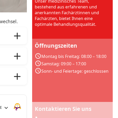
Unser medizinisches Team,
bestehend aus erfahrenen und
anerkannten Fachärztinnen und
Fachärzten, bietet Ihnen eine
wechsel.
optimale Behandlungsqualität.
Öffnungszeiten
sionen,
Montag bis Freitag: 08:00 – 18:00
Samstag: 09:00 – 17:00
rzen zu
Sonn- und Feiertage: geschlossen
lung.
Kontaktieren Sie uns