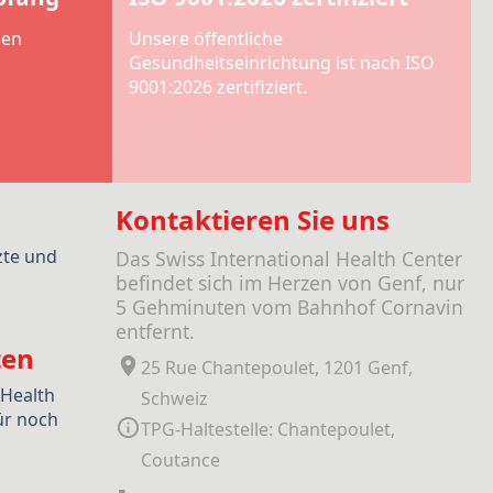
len
Unsere öffentliche
Gesundheitseinrichtung ist nach ISO
9001:2026 zertifiziert.
Kontaktieren Sie uns
zte und
Das Swiss International Health Center
befindet sich im Herzen von Genf, nur
5 Gehminuten vom Bahnhof Cornavin
entfernt.
ten
25 Rue Chantepoulet, 1201 Genf,
 Health
Schweiz
ür noch
TPG-Haltestelle: Chantepoulet,
Coutance