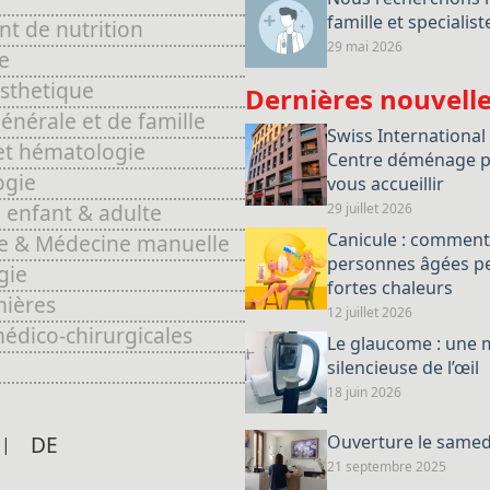
famille et specialist
t de nutrition
29 mai 2026
e
sthetique
Dernières nouvell
nérale et de famille
Swiss International
et hématologie
Centre déménage p
ogie
vous accueillir
 enfant & adulte
29 juillet 2026
Canicule : comment
e & Médecine manuelle
personnes âgées pe
gie
fortes chaleurs
mières
12 juillet 2026
édico-chirurgicales
Le glaucome : une 
silencieuse de l’œil
18 juin 2026
DE
Ouverture le samedi
21 septembre 2025