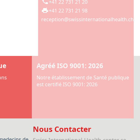
+41 22 731 21 20
+41 22 731 21 98
reception@swissinternationalhealth.ch
ue
Agréé ISO 9001: 2026
ons
Notre établissement de Santé publique
est certifié ISO 9001: 2026
Nous Contacter
medecins de