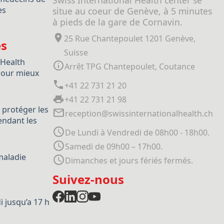
Swiss International Health center se
es
situe au coeur de Genève, à 5 minutes
à pieds de la gare de Cornavin.
25 Rue Chantepoulet 1201 Genève,
es
Suisse
 Health
Arrêt TPG Chantepoulet, Coutance
our mieux
+41 22 731 21 20
+41 22 731 21 98
 protéger les
reception@swissinternationalhealth.ch
ndant les
De Lundi à Vendredi de 08h00 - 18h00.
Samedi de 09h00 – 17h00.
maladie
Dimanches et jours fériés fermés.
Suivez-nous
 jusqu’a 17 h