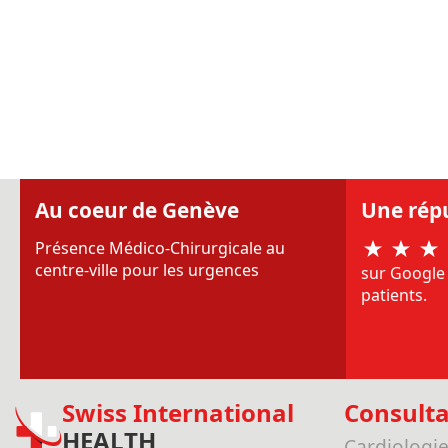
Au coeur de Genève
Une rép
Présence Médico-Chirurgicale au
centre-ville pour les urgences
sur Google 
patients.
Swiss International
Consulta
HEALTH
Cardiologi