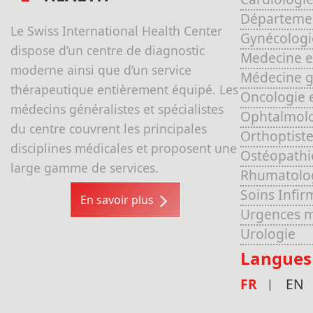
Départemen
Le Swiss International Health Center
Gynécologi
dispose d’un centre de diagnostic
Medecine e
moderne ainsi que d’un service
Médecine gé
thérapeutique entièrement équipé. Les
Oncologie 
médecins généralistes et spécialistes
Ophtalmol
du centre couvrent les principales
Orthoptiste
disciplines médicales et proposent une
Ostéopathi
large gamme de services.
Rhumatolo
Soins Infir
En savoir plus
Urgences m
Urologie
Langues
FR
EN