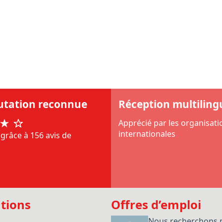
utation reconnue
Réception multiling
Apprécié par les organisati
internationales
grâce à 156 avis de
tions
Offres d’emploi
e
Nous recherchons 