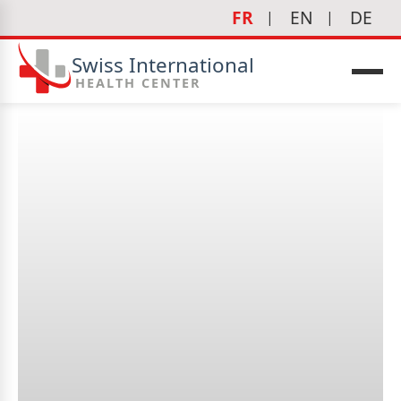
FR
EN
DE
Swiss International
HEALTH CENTER
Quelles sont les maladies
oculaires les plus courantes
?