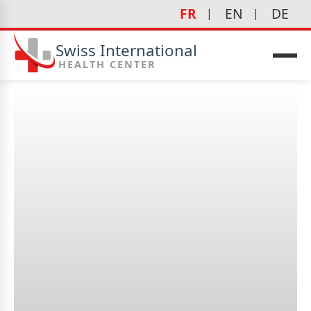
FR
EN
DE
Swiss International
HEALTH CENTER
Quels soins infirmiers sont
proposés à la clinique ?