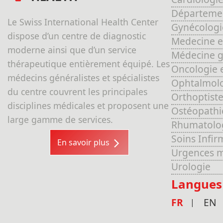
Départemen
Le Swiss International Health Center
Gynécologi
dispose d’un centre de diagnostic
Medecine e
moderne ainsi que d’un service
Médecine gé
thérapeutique entièrement équipé. Les
Oncologie 
médecins généralistes et spécialistes
Ophtalmol
du centre couvrent les principales
Orthoptiste
disciplines médicales et proposent une
Ostéopathi
large gamme de services.
Rhumatolo
Soins Infir
En savoir plus
Urgences m
Urologie
Langues
FR
EN