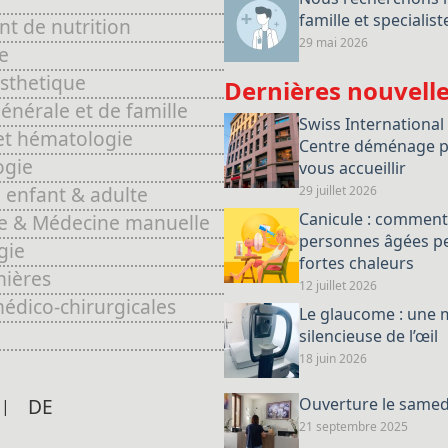
famille et specialist
t de nutrition
29 mai 2026
e
sthetique
Dernières nouvell
nérale et de famille
Swiss International
et hématologie
Centre déménage p
ogie
vous accueillir
 enfant & adulte
29 juillet 2026
Canicule : comment
e & Médecine manuelle
personnes âgées pe
gie
fortes chaleurs
mières
12 juillet 2026
édico-chirurgicales
Le glaucome : une 
silencieuse de l’œil
18 juin 2026
DE
Ouverture le samedi
21 septembre 2025