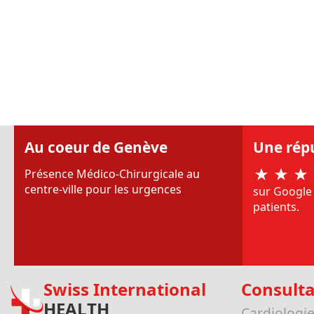
Au coeur de Genève
Une rép
Présence Médico-Chirurgicale au
centre-ville pour les urgences
sur Google 
patients.
Swiss International
Consulta
HEALTH
Cardiologi