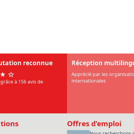
utation reconnue
Réception multiling
Apprécié par les organisati
internationales
grâce à 156 avis de
tions
Offres d’emploi
e
Nous recherchons 