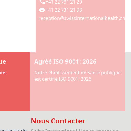
+41 22 731 21 20
+41 22 731 21 98
reception@swissinternationalhealth.ch
ue
Agréé ISO 9001: 2026
ons
Notre établissement de Santé publique
est certifié ISO 9001: 2026
Nous Contacter
medecins de