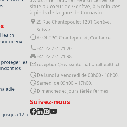
Swiss International Health center se
es
situe au coeur de Genève, à 5 minutes
à pieds de la gare de Cornavin.
25 Rue Chantepoulet 1201 Genève,
es
Suisse
 Health
Arrêt TPG Chantepoulet, Coutance
our mieux
+41 22 731 21 20
+41 22 731 21 98
 protéger les
reception@swissinternationalhealth.ch
ndant les
De Lundi à Vendredi de 08h00 - 18h00.
Samedi de 09h00 – 17h00.
maladie
Dimanches et jours fériés fermés.
Suivez-nous
 jusqu’a 17 h