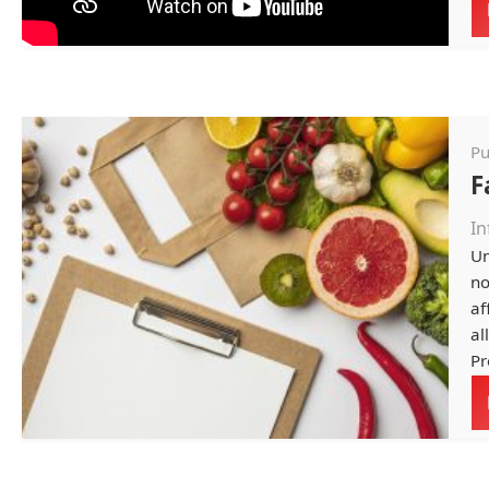
Pu
F
In
Un
no
af
al
Pr