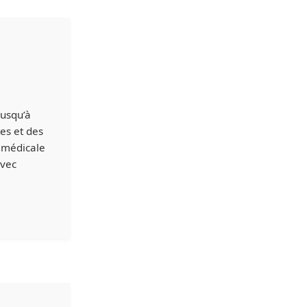
jusqu’à
es et des
 médicale
avec