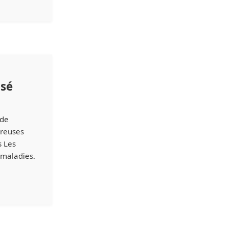
isé
 de
breuses
s Les
 maladies.