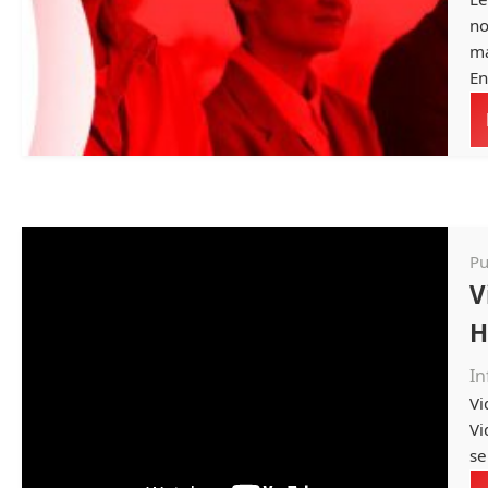
no
ma
En
Pu
V
H
In
Vi
Vi
se