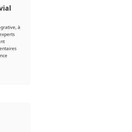
vial
grative, à
 experts
ant
entaires
ence