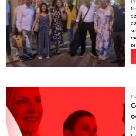
In
No
de
d’
so
mé
se
Pu
C
o
In
Le