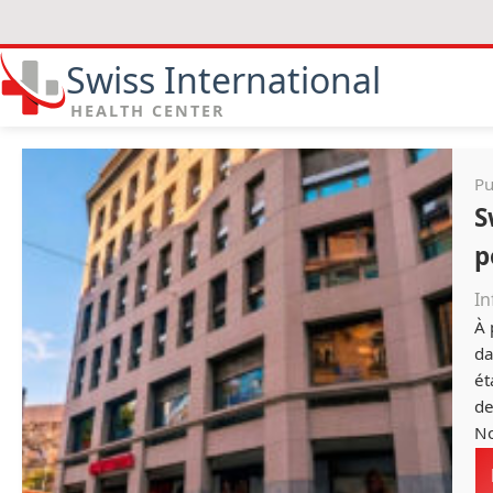
Swiss International
HEALTH CENTER
Pu
S
p
In
À 
da
ét
de
No