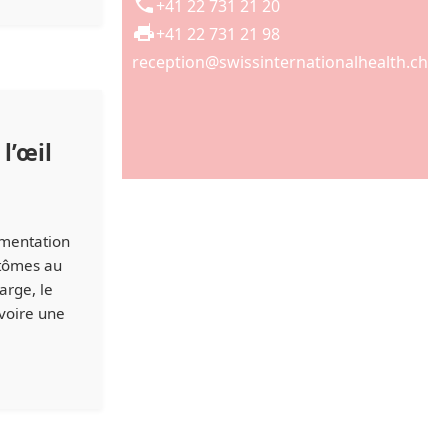
+41 22 731 21 20
+41 22 731 21 98
reception@swissinternationalhealth.ch
l’œil
e
gmentation
ptômes au
arge, le
voire une