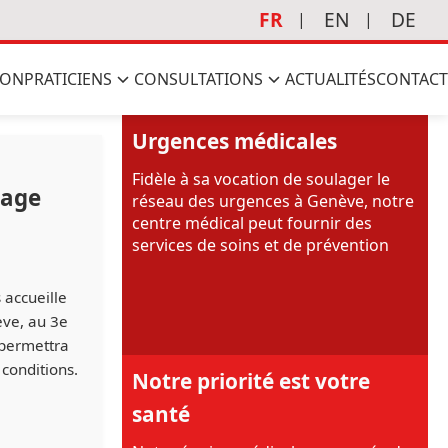
FR
EN
DE
ION
PRATICIENS
CONSULTATIONS
ACTUALITÉS
CONTACT
Urgences médicales
Fidèle à sa vocation de soulager le
nage
réseau des urgences à Genève, notre
centre médical peut fournir des
services de soins et de prévention
 accueille
ève, au 3e
 permettra
 conditions.
Notre priorité est votre
santé