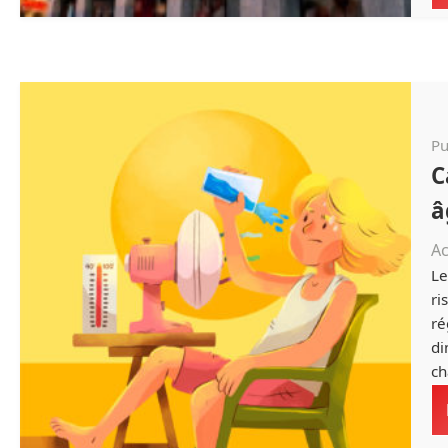
Pu
C
â
Ac
Le
ri
ré
di
ch