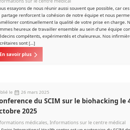
formations sur le centre médical
us essayons de nous réunir aussi souvent que possible, car c
 partage renforcent la cohésion de notre équipe et nous perme
améliorer continuellement la qualité de votre prise en charge. 
mmes heureux de travailler ensemble au sein d’une équipe c
decins compétents, expérimentés et chaleureux. Nos infirmièr
crétaires sont […]
En savoir plus
blié le
26 mars 2025
onference du SCIM sur le biohacking le 
ctobre 2025
formations médicales, Informations sur le centre médical
 Swiss International Health center est un partenaire du SCIM d