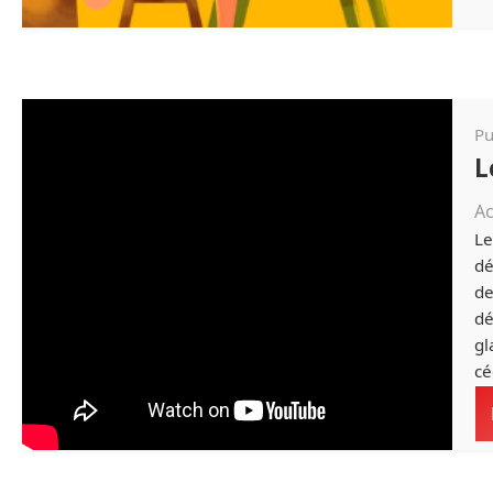
Pu
L
Ac
Le
dé
de
dé
gl
cé