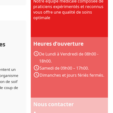
Notre équipe médicale composée de
praticiens expérimentés et reconnus
vous offre une qualité de soins
optimale
Heures d’ouverture
es
De Lundi à Vendredi de 08h00 -
18h00.
Samedi de 09h00 – 17h00.
entent un
Dimanches et jours fériés fermés.
l’organisme
on de soif
de coup de
Nous contacter