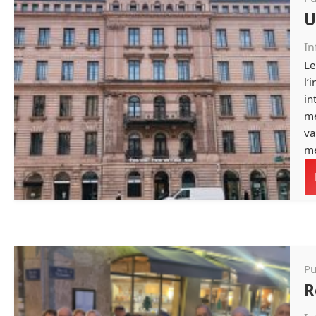
U
In
Le
l’
in
mé
va
mé
Pu
R