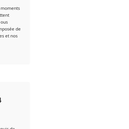
es moments
ttent
Nous
omposée de
es et nos
4
epuis de