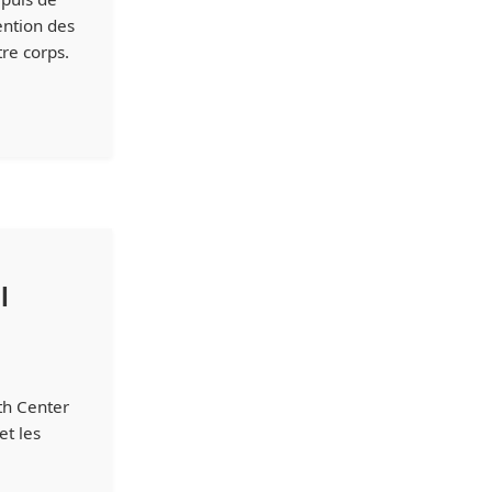
ention des
re corps.
l
th Center
et les