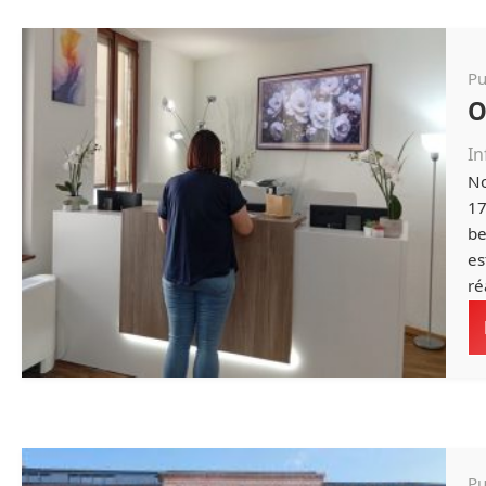
Pu
O
In
No
17
be
es
ré
Pu