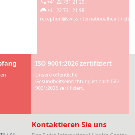
+41 22 731 21 20
+41 22 731 21 98
reception@swissinternationalhealth.ch
pfang
ISO 9001:2026 zertifiziert
len
Unsere öffentliche
Gesundheitseinrichtung ist nach ISO
9001:2026 zertifiziert.
Kontaktieren Sie uns
zte und