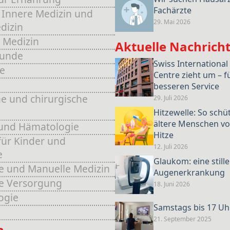
Fachärzte
 Innere Medizin und
29. Mai 2026
dizin
 Medizin
Aktuelle Nachrich
kunde
Swiss International
e
Centre zieht um – f
e
besseren Service
e und chirurgische
29. Juli 2026
Hitzewelle: So schü
ältere Menschen vo
und Hämatologie
Hitze
für Kinder und
12. Juli 2026
e
Glaukom: eine stille
e und Manuelle Medizin
Augenerkrankung
he Versorgung
18. Juni 2026
ogie
Samstags bis 17 Uh
21. September 2025
n