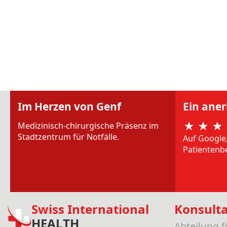
Im Herzen von Genf
Ein ane
Medizinisch-chirurgische Präsenz im
Stadtzentrum für Notfälle.
Auf Google
Patientenb
Swiss International
Konsult
HEALTH
Abteilung 