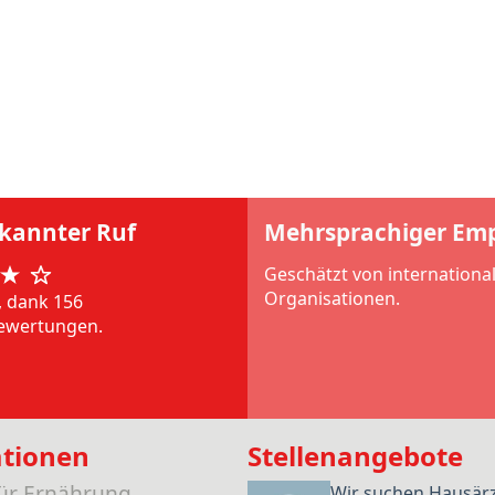
rkannter Ruf
Mehrsprachiger Em
Geschätzt von internationa
Organisationen.
, dank 156
ewertungen.
ationen
Stellenangebote
für Ernährung
Wir suchen Hausär