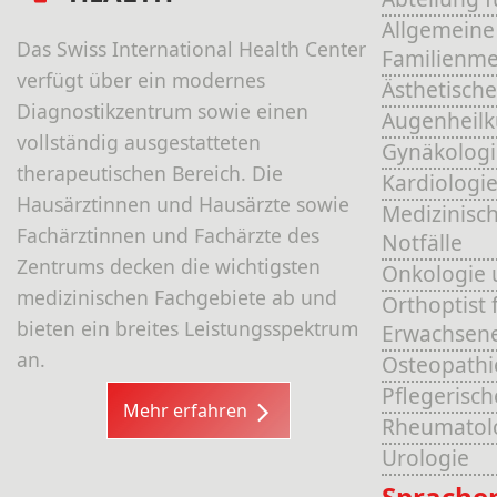
Allgemeine
Das Swiss International Health Center
Familienme
verfügt über ein modernes
Ästhetische
Diagnostikzentrum sowie einen
Augenheil
vollständig ausgestatteten
Gynäkologi
therapeutischen Bereich. Die
Kardiologi
Hausärztinnen und Hausärzte sowie
Medizinisch
Fachärztinnen und Fachärzte des
Notfälle
Zentrums decken die wichtigsten
Onkologie 
medizinischen Fachgebiete ab und
Orthoptist 
bieten ein breites Leistungsspektrum
Erwachsen
an.
Osteopathi
Pflegerisc
Mehr erfahren
Rheumatol
Urologie
Sprache