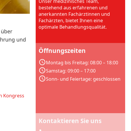
Unser medizinisches Team,
bestehend aus erfahrenen und
anerkannten Fachärztinnen und
Fachärzten, bietet Ihnen eine
optimale Behandlungsqualität.
 über
ährung und
Öffnungszeiten
Montag bis Freitag: 08:00 – 18:00
Samstag: 09:00 – 17:00
Sonn- und Feiertage: geschlossen
en Kongress
Kontaktieren Sie uns