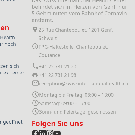
Das Swiss International Health Center
befindet sich im Herzen von Genf, nur
5 Gehminuten vom Bahnhof Cornavin
entfernt.
ten
25 Rue Chantepoulet, 1201 Genf,
 Health
Schweiz
ür noch
TPG-Haltestelle: Chantepoulet,
Coutance
tzen sich
+41 22 731 21 20
r extremer
+41 22 731 21 98
reception@swissinternationalhealth.ch
Montag bis Freitag: 08:00 – 18:00
Samstag: 09:00 – 17:00
Sonn- und Feiertage: geschlossen
Folgen Sie uns
r geöffnet