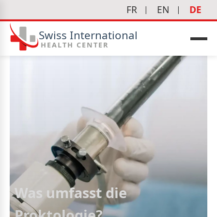
FR
EN
DE
Swiss International
HEALTH CENTER
edizin
Was umfasst die
Proktologie?