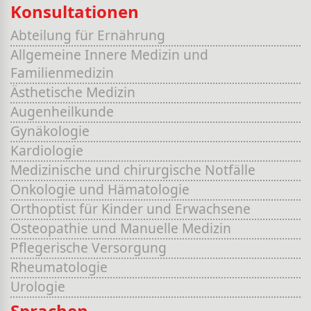
Konsultationen
Abteilung für Ernährung
Allgemeine Innere Medizin und
Familienmedizin
Ästhetische Medizin
Augenheilkunde
Gynäkologie
Kardiologie
Medizinische und chirurgische Notfälle
Onkologie und Hämatologie
Orthoptist für Kinder und Erwachsene
Osteopathie und Manuelle Medizin
Pflegerische Versorgung
Rheumatologie
Urologie
Sprachen