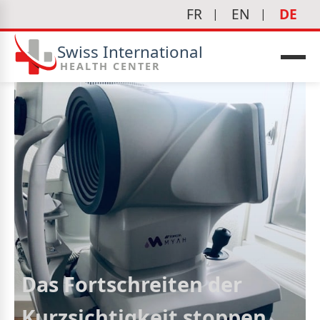
FR
EN
DE
Swiss International
HEALTH CENTER
edizin
Das Fortschreiten der
Kurzsichtigkeit stoppen.