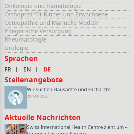
Onkologie und Hämatologie
Orthoptist für Kinder und Erwachsene
Osteopathie und Manuelle Medizin
Pflegerische Versorgung
Rheumatologie
Urologie
Sprachen
FR
EN
DE
Stellenangebote
Wir suchen Hausärzte und Fachärzte
29. Mai 2026
Aktuelle Nachrichten
Swiss International Health Centre zieht um –
für noch besseren Service