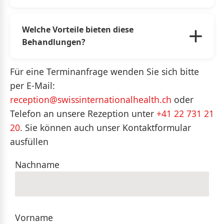
gleichzeitig natürlichen Ergebnissen.
Ja, jede Behandlung wird individuell an die
Bedürfnisse, die Gesichtsstruktur und die
Welche Vorteile bieten diese
Erwartungen des Patienten angepasst.
Behandlungen?
Sie sind minimalinvasiv, erfordern nur kurze
Für eine Terminanfrage wenden Sie sich bitte
Erholungszeiten und können das
per E-Mail:
Selbstbewusstsein sowie das äußere
reception@swissinternationalhealth.ch
oder
Erscheinungsbild verbessern.
Telefon an unsere Rezeption unter
+41 22 731 21
20
. Sie können auch unser Kontaktformular
ausfüllen
Nachname
Vorname