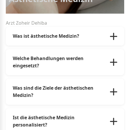
Arzt Zoheir Dehiba
Was ist ästhetische Medizin?
Die ästhetische Medizin umfasst nicht-invasive
Behandlungen zur Verbesserung oder
Welche Behandlungen werden
Erhaltung des äußeren Erscheinungsbildes
eingesetzt?
ohne chirurgischen Eingriff.
Dazu gehören Injektionen (Hyaluronsäure,
Botulinumtoxin), Peelings, Laserbehandlungen,
Was sind die Ziele der ästhetischen
moderne Hautpflege und Verfahren zur
Medizin?
Kollagenstimulation.
Ziel ist es, Alterserscheinungen zu reduzieren,
Hautunregelmäßigkeiten zu korrigieren und
Ist die ästhetische Medizin
die Gesichtsharmonie zu verbessern, bei
personalisiert?