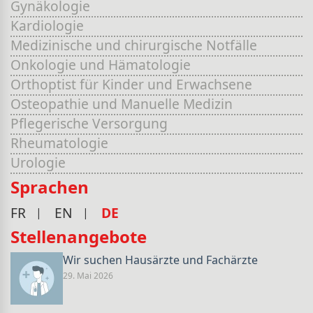
Gynäkologie
Kardiologie
Medizinische und chirurgische Notfälle
Onkologie und Hämatologie
Orthoptist für Kinder und Erwachsene
Osteopathie und Manuelle Medizin
Pflegerische Versorgung
Rheumatologie
Urologie
Sprachen
FR
EN
DE
Stellenangebote
Wir suchen Hausärzte und Fachärzte
29. Mai 2026