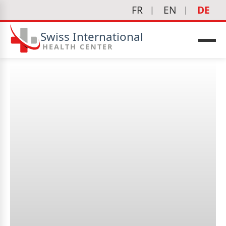
FR
EN
DE
Swiss International
HEALTH CENTER
edizin
Benötige ich einen Termin
für eine
Notfallkonsultation?