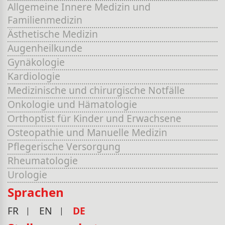
Allgemeine Innere Medizin und
Familienmedizin
Ästhetische Medizin
Augenheilkunde
Gynäkologie
Kardiologie
Medizinische und chirurgische Notfälle
Onkologie und Hämatologie
Orthoptist für Kinder und Erwachsene
Osteopathie und Manuelle Medizin
Pflegerische Versorgung
Rheumatologie
Urologie
Sprachen
FR
EN
DE