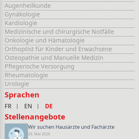
Augenheilkunde
Gynäkologie
Kardiologie
Medizinische und chirurgische Notfälle
Onkologie und Hämatologie
Orthoptist für Kinder und Erwachsene
Osteopathie und Manuelle Medizin
Pflegerische Versorgung
Rheumatologie
Urologie
Sprachen
FR
EN
DE
Stellenangebote
Wir suchen Hausärzte und Fachärzte
29. Mai 2026