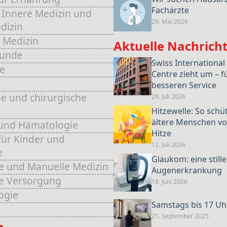
Fachärzte
 Innere Medizin und
29. Mai 2026
dizin
 Medizin
Aktuelle Nachrich
kunde
Swiss International
e
Centre zieht um – f
e
besseren Service
e und chirurgische
29. Juli 2026
Hitzewelle: So schü
ältere Menschen vo
und Hämatologie
Hitze
für Kinder und
12. Juli 2026
e
Glaukom: eine stille
e und Manuelle Medizin
Augenerkrankung
he Versorgung
18. Juni 2026
ogie
Samstags bis 17 Uh
21. September 2025
n