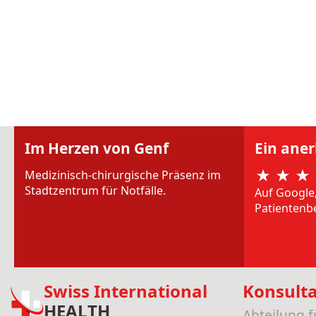
Im Herzen von Genf
Ein ane
Medizinisch-chirurgische Präsenz im
Stadtzentrum für Notfälle.
Auf Google
Patientenb
Swiss International
Konsult
HEALTH
Abteilung 