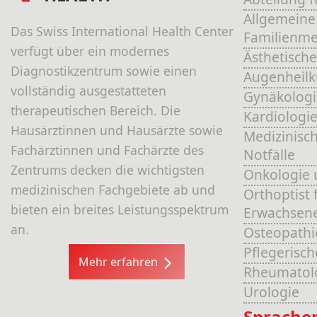
Allgemeine
Das Swiss International Health Center
Familienme
verfügt über ein modernes
Ästhetische
Diagnostikzentrum sowie einen
Augenheil
vollständig ausgestatteten
Gynäkologi
therapeutischen Bereich. Die
Kardiologi
Hausärztinnen und Hausärzte sowie
Medizinisch
Fachärztinnen und Fachärzte des
Notfälle
Zentrums decken die wichtigsten
Onkologie 
medizinischen Fachgebiete ab und
Orthoptist 
bieten ein breites Leistungsspektrum
Erwachsen
an.
Osteopathi
Pflegerisc
Mehr erfahren
Rheumatol
Urologie
Sprache