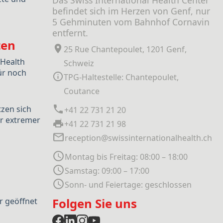
Das Swiss International Health Center
befindet sich im Herzen von Genf, nur
5 Gehminuten vom Bahnhof Cornavin
entfernt.
ten
25 Rue Chantepoulet, 1201 Genf,
 Health
Schweiz
ür noch
TPG-Haltestelle: Chantepoulet,
Coutance
tzen sich
+41 22 731 21 20
r extremer
+41 22 731 21 98
reception@swissinternationalhealth.ch
Montag bis Freitag: 08:00 – 18:00
Samstag: 09:00 – 17:00
Sonn- und Feiertage: geschlossen
Folgen Sie uns
r geöffnet