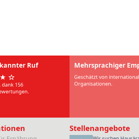
rkannter Ruf
Mehrsprachiger Em
Geschätzt von internationa
Organisationen.
, dank 156
ewertungen.
ationen
Stellenangebote
für Ernährung
Wir suchen Hausär