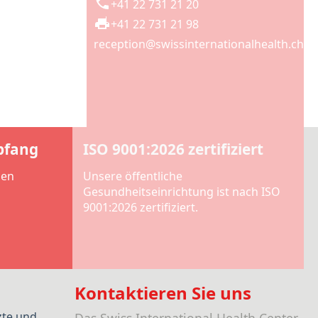
+41 22 731 21 20
+41 22 731 21 98
reception@swissinternationalhealth.ch
pfang
ISO 9001:2026 zertifiziert
len
Unsere öffentliche
Gesundheitseinrichtung ist nach ISO
9001:2026 zertifiziert.
Kontaktieren Sie uns
zte und