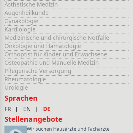
Ästhetische Medizin
Augenheilkunde
Gynäkologie
Kardiologie
Medizinische und chirurgische Notfälle
Onkologie und Hämatologie
Orthoptist für Kinder und Erwachsene
Osteopathie und Manuelle Medizin
Pflegerische Versorgung
Rheumatologie
Urologie
Sprachen
FR
EN
DE
Stellenangebote
Wir suchen Hausärzte und Fachärzte