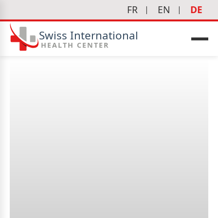
FR
EN
DE
Swiss International
HEALTH CENTER
edizin
Was ist eine urodynamische
Untersuchung?