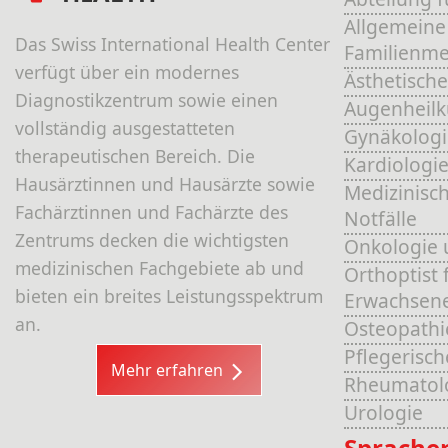
Allgemeine
Das Swiss International Health Center
Familienme
verfügt über ein modernes
Ästhetische
Diagnostikzentrum sowie einen
Augenheil
vollständig ausgestatteten
Gynäkologi
therapeutischen Bereich. Die
Kardiologi
Hausärztinnen und Hausärzte sowie
Medizinisch
Fachärztinnen und Fachärzte des
Notfälle
Zentrums decken die wichtigsten
Onkologie 
medizinischen Fachgebiete ab und
Orthoptist 
bieten ein breites Leistungsspektrum
Erwachsen
an.
Osteopathi
Pflegerisc
Mehr erfahren
Rheumatol
Urologie
Sprache