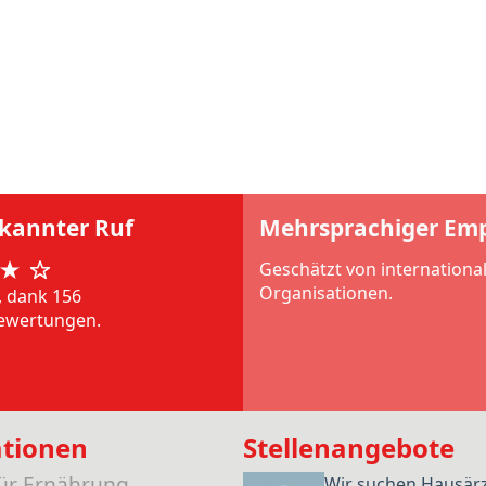
rkannter Ruf
Mehrsprachiger Em
Geschätzt von internationa
Organisationen.
, dank 156
ewertungen.
ationen
Stellenangebote
für Ernährung
Wir suchen Hausär