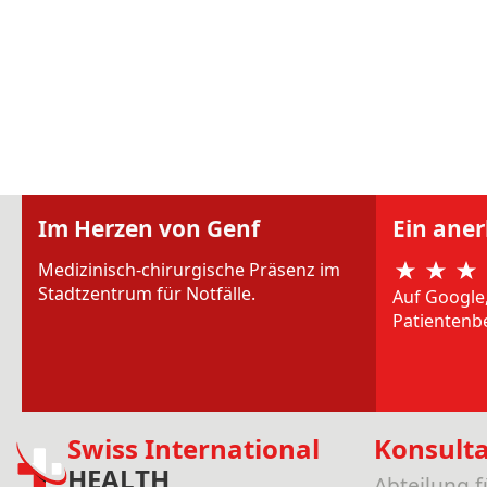
Im Herzen von Genf
Ein ane
Medizinisch-chirurgische Präsenz im
Stadtzentrum für Notfälle.
Auf Google
Patientenb
Swiss International
Konsult
HEALTH
Abteilung 