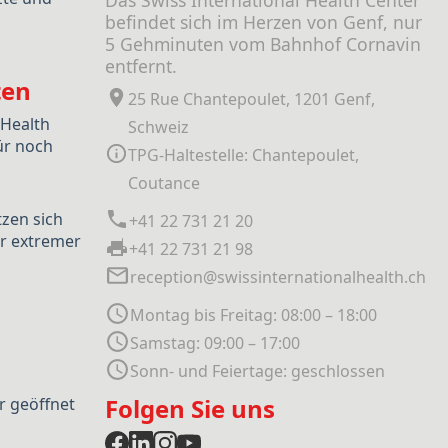
Das Swiss International Health Center
befindet sich im Herzen von Genf, nur
5 Gehminuten vom Bahnhof Cornavin
entfernt.
ten
25 Rue Chantepoulet, 1201 Genf,
 Health
Schweiz
ür noch
TPG-Haltestelle: Chantepoulet,
Coutance
tzen sich
+41 22 731 21 20
r extremer
+41 22 731 21 98
reception@swissinternationalhealth.ch
Montag bis Freitag: 08:00 – 18:00
Samstag: 09:00 – 17:00
Sonn- und Feiertage: geschlossen
Folgen Sie uns
r geöffnet