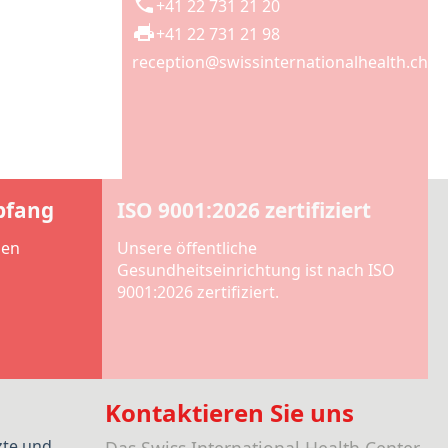
+41 22 731 21 20
+41 22 731 21 98
reception@swissinternationalhealth.ch
pfang
ISO 9001:2026 zertifiziert
len
Unsere öffentliche
Gesundheitseinrichtung ist nach ISO
9001:2026 zertifiziert.
Kontaktieren Sie uns
zte und