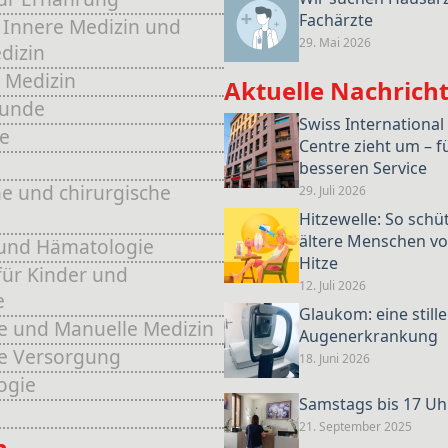
Fachärzte
 Innere Medizin und
29. Mai 2026
dizin
 Medizin
Aktuelle Nachrich
kunde
Swiss International
e
Centre zieht um – f
e
besseren Service
e und chirurgische
29. Juli 2026
Hitzewelle: So schü
ältere Menschen vo
und Hämatologie
Hitze
für Kinder und
12. Juli 2026
e
Glaukom: eine stille
e und Manuelle Medizin
Augenerkrankung
he Versorgung
18. Juni 2026
ogie
Samstags bis 17 Uh
21. September 2025
n