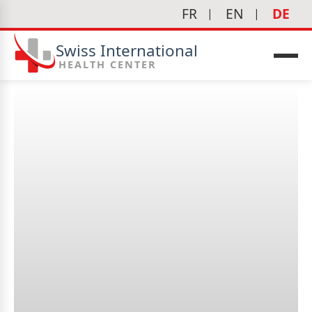
FR
EN
DE
Swiss International
HEALTH CENTER
Welche Symptome
edizin
erfordern eine dringende
Konsultation bei einem
Augenarzt?