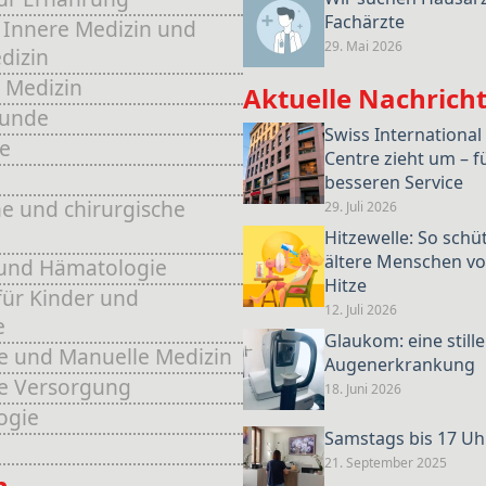
Fachärzte
 Innere Medizin und
29. Mai 2026
dizin
 Medizin
Aktuelle Nachrich
kunde
Swiss International
e
Centre zieht um – f
e
besseren Service
e und chirurgische
29. Juli 2026
Hitzewelle: So schü
ältere Menschen vo
und Hämatologie
Hitze
für Kinder und
12. Juli 2026
e
Glaukom: eine stille
e und Manuelle Medizin
Augenerkrankung
he Versorgung
18. Juni 2026
ogie
Samstags bis 17 Uh
21. September 2025
n