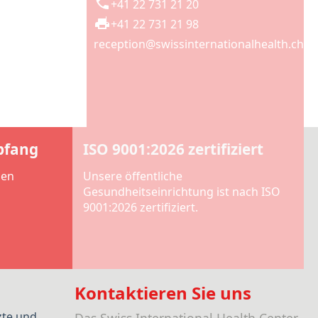
+41 22 731 21 20
+41 22 731 21 98
reception@swissinternationalhealth.ch
pfang
ISO 9001:2026 zertifiziert
len
Unsere öffentliche
Gesundheitseinrichtung ist nach ISO
9001:2026 zertifiziert.
Kontaktieren Sie uns
zte und