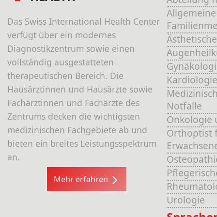
Allgemeine
Das Swiss International Health Center
Familienme
verfügt über ein modernes
Ästhetische
Diagnostikzentrum sowie einen
Augenheil
vollständig ausgestatteten
Gynäkologi
therapeutischen Bereich. Die
Kardiologi
Hausärztinnen und Hausärzte sowie
Medizinisch
Fachärztinnen und Fachärzte des
Notfälle
Zentrums decken die wichtigsten
Onkologie 
medizinischen Fachgebiete ab und
Orthoptist 
bieten ein breites Leistungsspektrum
Erwachsen
an.
Osteopathi
Pflegerisc
Mehr erfahren
Rheumatol
Urologie
Sprache