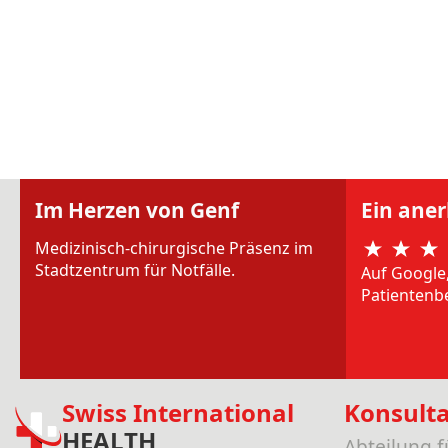
Im Herzen von Genf
Ein ane
Medizinisch-chirurgische Präsenz im
Stadtzentrum für Notfälle.
Auf Google
Patientenb
Swiss International
Konsult
HEALTH
Abteilung 