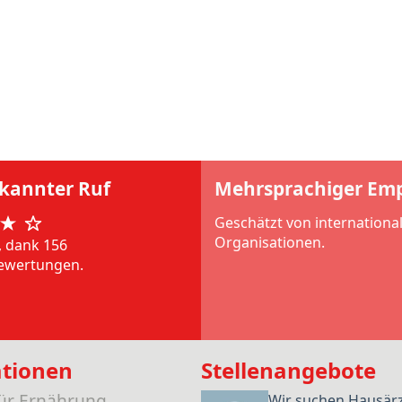
rkannter Ruf
Mehrsprachiger Em
Geschätzt von internationa
Organisationen.
, dank 156
ewertungen.
ationen
Stellenangebote
für Ernährung
Wir suchen Hausär