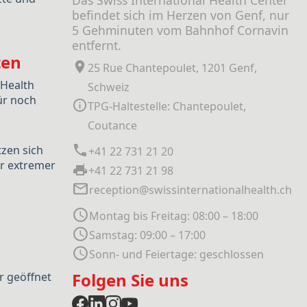
Das Swiss International Health Center
befindet sich im Herzen von Genf, nur
5 Gehminuten vom Bahnhof Cornavin
entfernt.
ten
25 Rue Chantepoulet, 1201 Genf,
 Health
Schweiz
ür noch
TPG-Haltestelle: Chantepoulet,
Coutance
tzen sich
+41 22 731 21 20
r extremer
+41 22 731 21 98
reception@swissinternationalhealth.ch
Montag bis Freitag: 08:00 – 18:00
Samstag: 09:00 – 17:00
Sonn- und Feiertage: geschlossen
Folgen Sie uns
r geöffnet