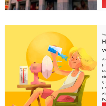
Ve
H
v
A
Hi
Me
ni
Gl
De
Al
Kö