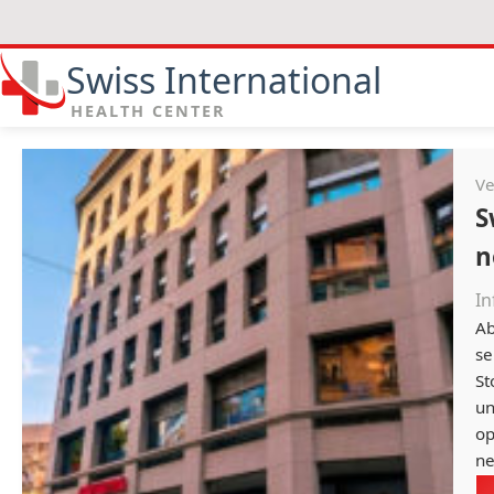
Swiss International
HEALTH CENTER
Ve
S
n
In
Ab
se
St
un
op
ne