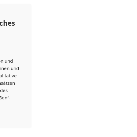
sches
on und
innen und
litative
nsätzen
 des
Genf-