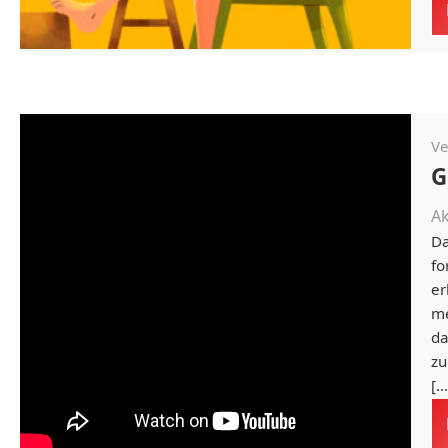
Ve
G
Ak
Da
fo
er
me
da
zu
[…