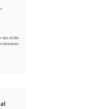
.
er des SCIM.
in besseres
al