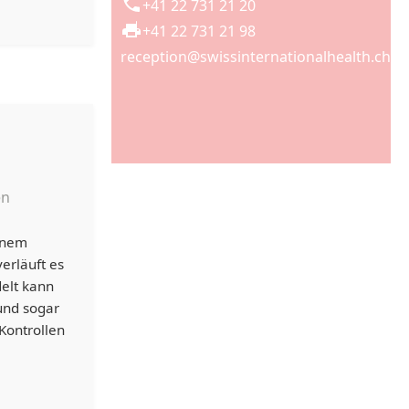
+41 22 731 21 20
+41 22 731 21 98
reception@swissinternationalhealth.ch
en
einem
erläuft es
elt kann
und sogar
Kontrollen