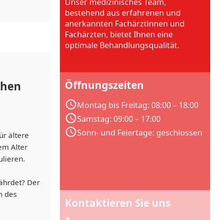
Unser medizinisches Team,
bestehend aus erfahrenen und
anerkannten Fachärztinnen und
Fachärzten, bietet Ihnen eine
optimale Behandlungsqualität.
Öffnungszeiten
chen
Montag bis Freitag: 08:00 – 18:00
Samstag: 09:00 – 17:00
Sonn- und Feiertage: geschlossen
ür ältere
em Alter
ulieren.
ährdet? Der
n des
Kontaktieren Sie uns