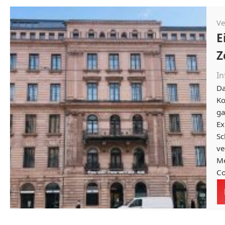
Ve
E
Z
In
Da
Ko
ga
Ex
Sc
ve
Me
Co