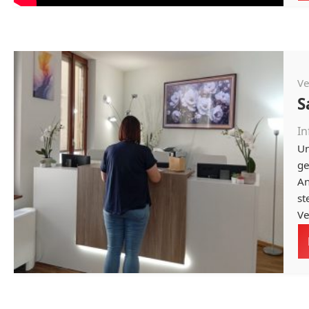
Ve
S
In
Un
ge
An
st
Ve