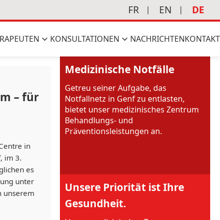
FR
EN
DE
RAPEUTEN
KONSULTATIONEN
NACHRICHTEN
KONTAKT
Medizinische Notfälle
Getreu seiner Aufgabe, das
m – für
Notfallnetz in Genf zu entlasten,
bietet unser medizinisches Zentrum
Behandlungs- und
Präventionsleistungen an.
Centre in
 im 3.
lichen es
gung unter
Unsere Priorität ist Ihre
an unserem
Gesundheit.