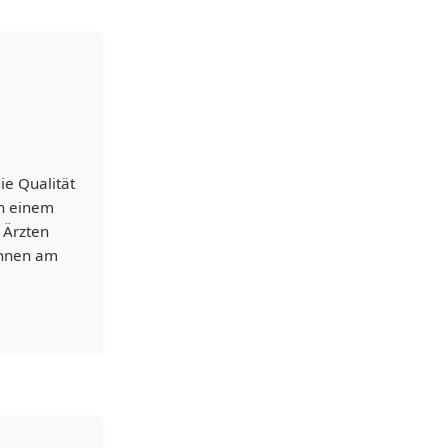
e Qualität
in einem
 Ärzten
innen am