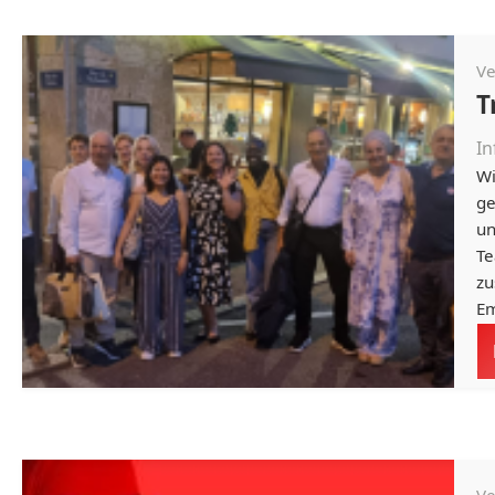
Ve
T
In
Wi
ge
un
Te
zu
Em