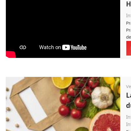
H
In
Pr
Pr
de
Ve
L
d
In
I