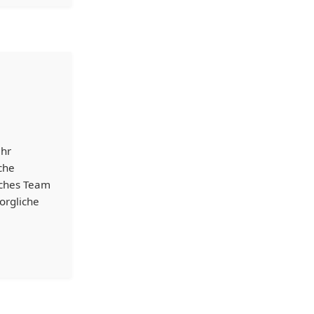
Uhr
che
sches Team
orgliche