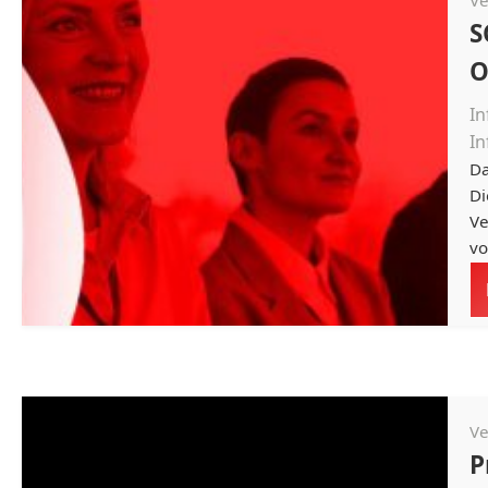
Ve
S
O
In
I
Da
Di
Ve
vo
Ve
P