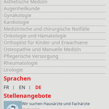
Ästhetische Medizin
Augenheilkunde
Gynäkologie
Kardiologie
Medizinische und chirurgische Notfälle
Onkologie und Hämatologie
Orthoptist für Kinder und Erwachsene
Osteopathie und Manuelle Medizin
Pflegerische Versorgung
Rheumatologie
Urologie
Sprachen
FR
EN
DE
Stellenangebote
Wir suchen Hausärzte und Fachärzte