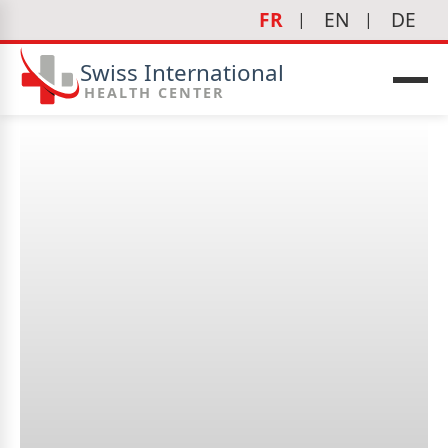
FR
EN
DE
Swiss International
HEALTH CENTER
Peut-on prévenir certaines
maladies des yeux ?