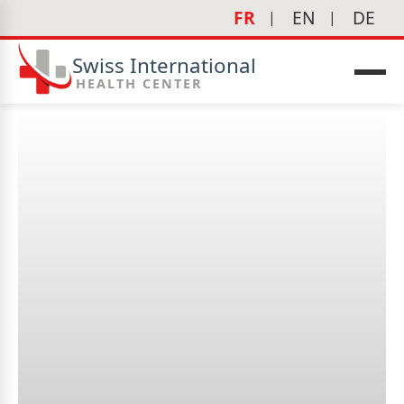
FR
EN
DE
Swiss International
HEALTH CENTER
Qui devrait effectuer un
examen de la vue
régulièrement ?