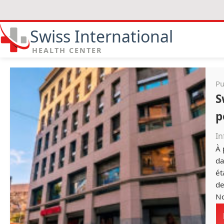
Swiss International
HEALTH CENTER
Pu
S
p
In
À 
da
ét
de
No