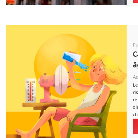
Pu
C
â
Ac
Le
ri
ré
di
ch