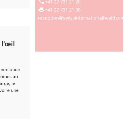
+41 22 731 21 20
+41 22 731 21 98
reception@swissinternationalhealth.ch
l’œil
e
gmentation
ptômes au
arge, le
voire une