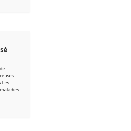
isé
 de
breuses
s Les
 maladies.