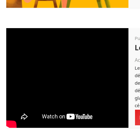
Pu
L
Ac
Le
dé
de
dé
gl
cé