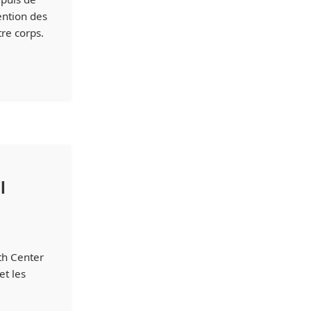
ention des
re corps.
l
th Center
et les