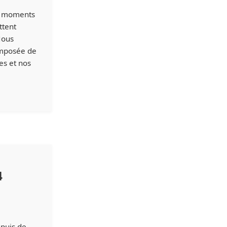
es moments
ttent
Nous
omposée de
es et nos
4
epuis de