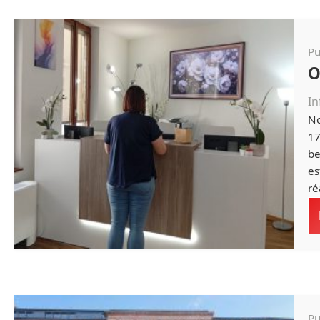
Pu
O
In
No
17
be
es
ré
Pu