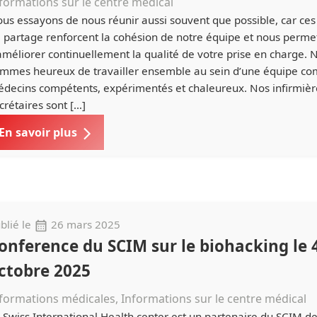
formations sur le centre médical
us essayons de nous réunir aussi souvent que possible, car c
 partage renforcent la cohésion de notre équipe et nous perme
améliorer continuellement la qualité de votre prise en charge. 
mmes heureux de travailler ensemble au sein d’une équipe c
decins compétents, expérimentés et chaleureux. Nos infirmièr
crétaires sont […]
En savoir plus
blié le
26 mars 2025
onference du SCIM sur le biohacking le 
ctobre 2025
formations médicales, Informations sur le centre médical
 Swiss International Health center est un partenaire du SCIM d