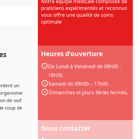
Notre équipe médicale composée de
praticiens expérimentés et reconnus
vous offre une qualité de soins
optimale
Heures d’ouverture
es
De Lundi à Vendredi de 08h00 -
18h00.
Samedi de 09h00 – 17h00.
entent un
Dimanches et jours fériés fermés.
l’organisme
on de soif
de coup de
Nous contacter