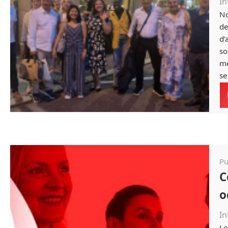
In
No
de
d’
so
mé
se
Pu
C
o
In
Le