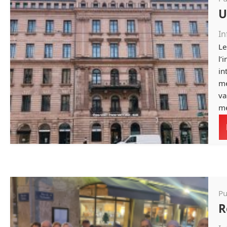
U
In
Le
l’
in
mé
va
mé
Pu
R