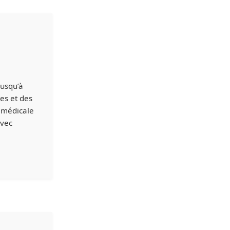
jusqu’à
es et des
 médicale
avec