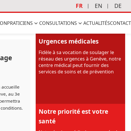
FR
EN
DE
ION
PRATICIENS
CONSULTATIONS
ACTUALITÉS
CONTACT
Urgences médicales
Fidèle à sa vocation de soulager le
nage
réseau des urgences à Genève, notre
centre médical peut fournir des
services de soins et de prévention
 accueille
ève, au 3e
 permettra
 conditions.
Notre priorité est votre
santé