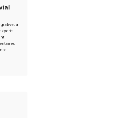
vial
grative, à
 experts
ant
entaires
ence