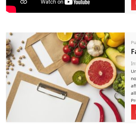
Pu
F
In
Un
no
af
al
Pr