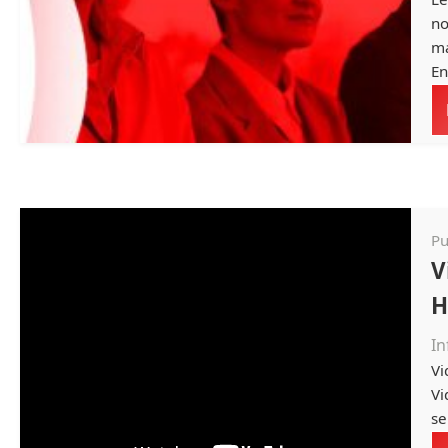
no
ma
En
Pu
V
H
In
Vi
Vi
se