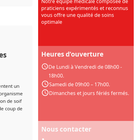
Notre équipe médicale composée de
praticiens expérimentés et reconnus
vous offre une qualité de soins
optimale
Heures d’ouverture
es
De Lundi à Vendredi de 08h00 -
18h00.
Samedi de 09h00 – 17h00.
entent un
Dimanches et jours fériés fermés.
l’organisme
on de soif
de coup de
Nous contacter