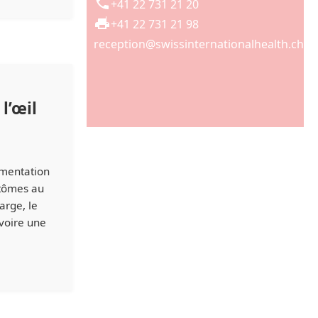
+41 22 731 21 20
+41 22 731 21 98
reception@swissinternationalhealth.ch
l’œil
e
gmentation
ptômes au
arge, le
voire une