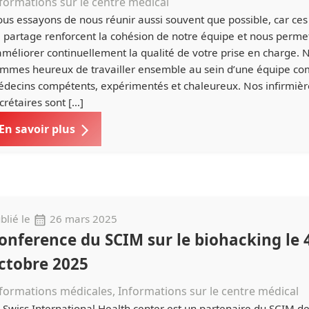
formations sur le centre médical
us essayons de nous réunir aussi souvent que possible, car c
 partage renforcent la cohésion de notre équipe et nous perme
améliorer continuellement la qualité de votre prise en charge. 
mmes heureux de travailler ensemble au sein d’une équipe c
decins compétents, expérimentés et chaleureux. Nos infirmièr
crétaires sont […]
En savoir plus
blié le
26 mars 2025
onference du SCIM sur le biohacking le 
ctobre 2025
formations médicales, Informations sur le centre médical
 Swiss International Health center est un partenaire du SCIM d