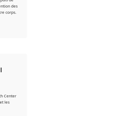
ention des
re corps.
l
th Center
et les