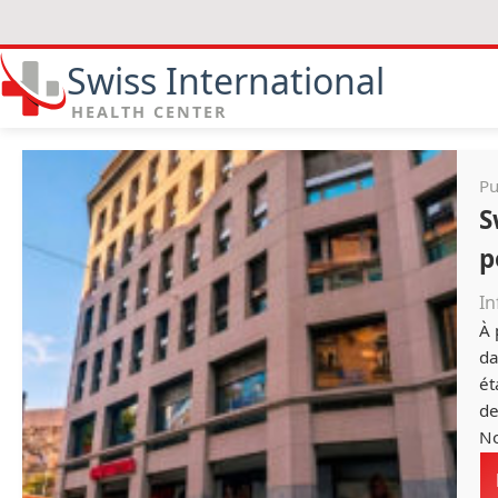
Swiss International
HEALTH CENTER
Pu
S
p
In
À 
da
ét
de
No