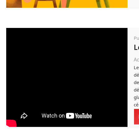
Pu
L
Ac
Le
dé
de
dé
gl
cé