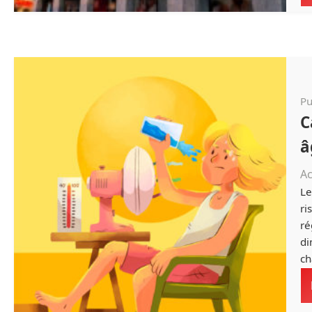
Pu
C
â
Ac
Le
ri
ré
di
ch