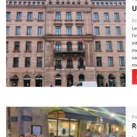
U
In
Le
l’
in
mé
va
mé
Pu
R