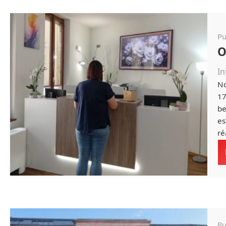
Pu
O
In
No
17
be
es
ré
Pu