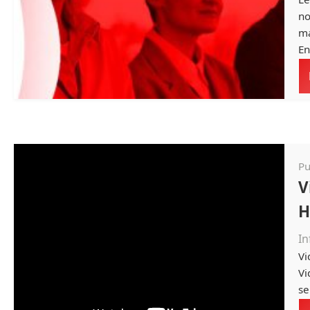
no
ma
En
Pu
V
H
In
Vi
Vi
se