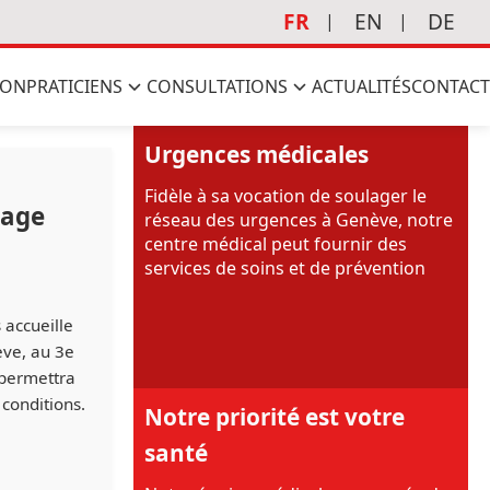
FR
EN
DE
ION
PRATICIENS
CONSULTATIONS
ACTUALITÉS
CONTACT
Urgences médicales
Fidèle à sa vocation de soulager le
nage
réseau des urgences à Genève, notre
centre médical peut fournir des
services de soins et de prévention
 accueille
ève, au 3e
 permettra
 conditions.
Notre priorité est votre
santé