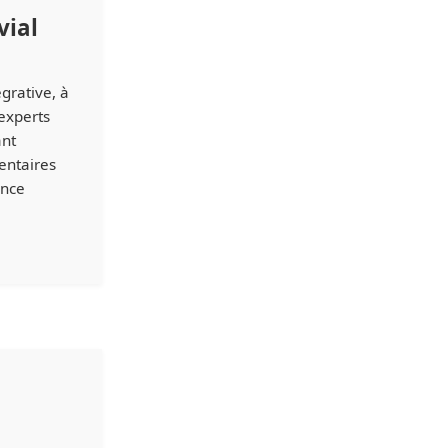
vial
grative, à
 experts
ant
entaires
ence