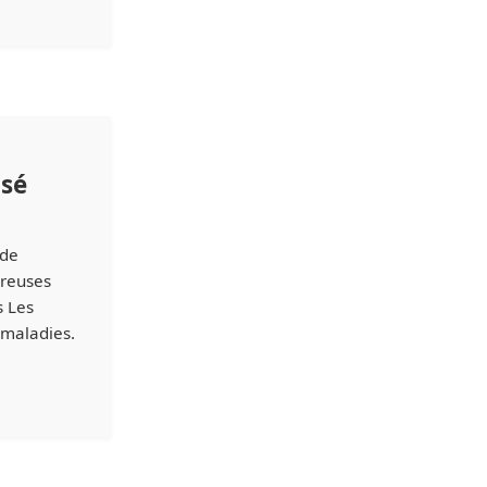
isé
 de
breuses
s Les
 maladies.