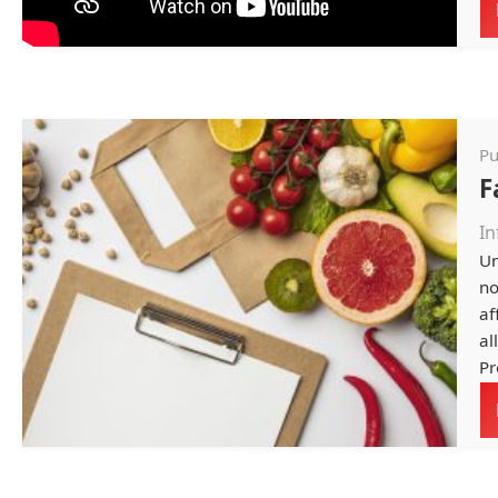
Pu
F
In
Un
no
af
al
Pr