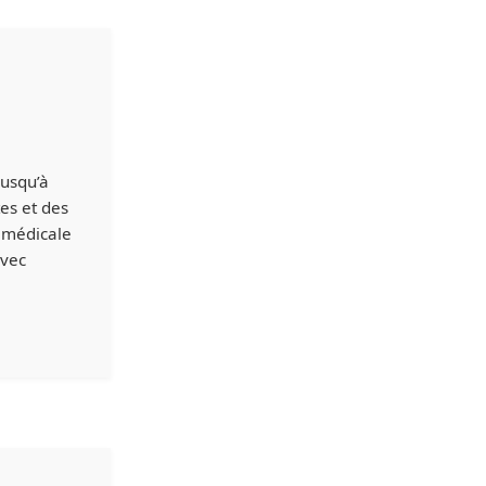
jusqu’à
es et des
 médicale
avec