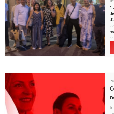
In
No
de
d’
so
mé
se
Pu
C
o
In
Le