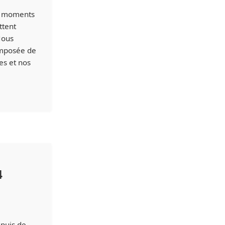
es moments
ttent
Nous
omposée de
es et nos
4
epuis de