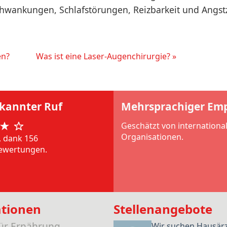
ankungen, Schlafstörungen, Reizbarkeit und Angst
en?
Was ist eine Laser-Augenchirurgie? »
rkannter Ruf
Mehrsprachiger Em
Geschätzt von internationa
Organisationen.
, dank 156
ewertungen.
ationen
Stellenangebote
für Ernährung
Wir suchen Hausär