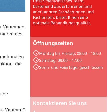
Unser medizinisches Team,
bestehend aus erfahrenen und
anerkannten Fachärztinnen und
Fachärzten, bietet Ihnen eine
optimale Behandlungsqualität.
r Vitaminen
nieren des
Öffnungszeiten
Montag bis Freitag: 08:00 – 18:00
 emotionalen
Samstag: 09:00 – 17:00
nktion, die
Sonn- und Feiertage: geschlossen
eine
Kontaktieren Sie uns
t. Vitamin C