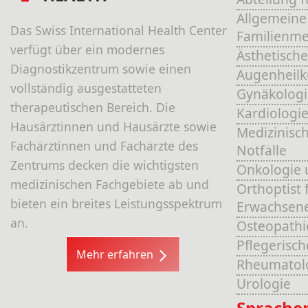
Allgemeine
Das Swiss International Health Center
Familienme
verfügt über ein modernes
Ästhetische
Diagnostikzentrum sowie einen
Augenheil
vollständig ausgestatteten
Gynäkologi
therapeutischen Bereich. Die
Kardiologi
Hausärztinnen und Hausärzte sowie
Medizinisch
Fachärztinnen und Fachärzte des
Notfälle
Zentrums decken die wichtigsten
Onkologie 
medizinischen Fachgebiete ab und
Orthoptist 
bieten ein breites Leistungsspektrum
Erwachsen
an.
Osteopathi
Pflegerisc
Mehr erfahren
Rheumatol
Urologie
Sprache