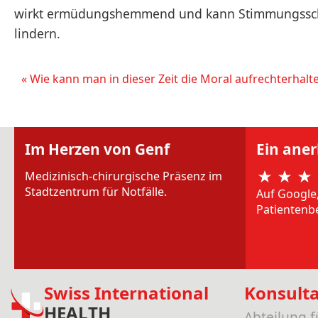
wirkt ermüdungshemmend und kann Stimmungsschw
lindern.
« Wie kann man in dieser Zeit die Moral aufrechterhalt
Im Herzen von Genf
Ein ane
Medizinisch-chirurgische Präsenz im
Stadtzentrum für Notfälle.
Auf Google
Patientenb
Swiss International
Konsult
HEALTH
Abteilung 