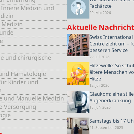
Fachärzte
 Innere Medizin und
29. Mai 2026
dizin
 Medizin
Aktuelle Nachrich
kunde
Swiss International
e
Centre zieht um – f
e
besseren Service
e und chirurgische
29. Juli 2026
Hitzewelle: So schü
ältere Menschen vo
und Hämatologie
Hitze
für Kinder und
12. Juli 2026
e
Glaukom: eine stille
e und Manuelle Medizin
Augenerkrankung
he Versorgung
18. Juni 2026
ogie
Samstags bis 17 Uh
21. September 2025
n