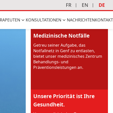
FR
EN
DE
RAPEUTEN
KONSULTATIONEN
NACHRICHTEN
KONTAKT
Medizinische Notfälle
Getreu seiner Aufgabe, das
Notfallnetz in Genf zu entlasten,
bietet unser medizinisches Zentrum
Behandlungs- und
Präventionsleistungen an.
Unsere Priorität ist Ihre
Gesundheit.