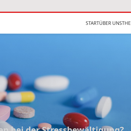
START
ÜBER UNS
THE
n bei der Stressbewältigung?