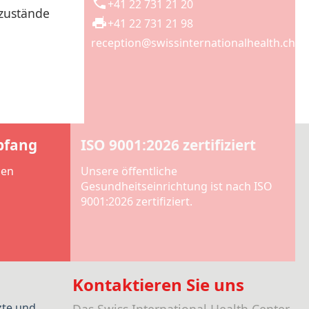
+41 22 731 21 20
zustände
+41 22 731 21 98
reception@swissinternationalhealth.ch
pfang
ISO 9001:2026 zertifiziert
len
Unsere öffentliche
Gesundheitseinrichtung ist nach ISO
9001:2026 zertifiziert.
Kontaktieren Sie uns
zte und