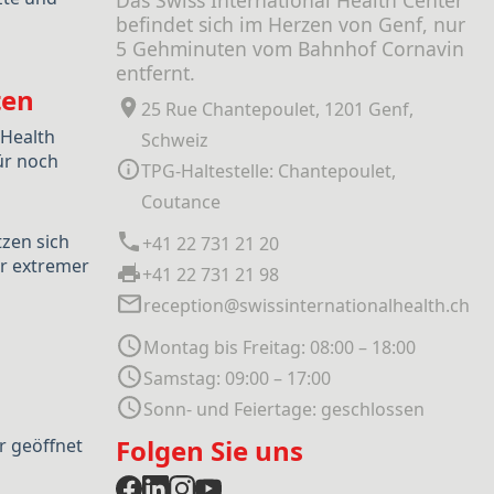
Das Swiss International Health Center
befindet sich im Herzen von Genf, nur
5 Gehminuten vom Bahnhof Cornavin
entfernt.
ten
25 Rue Chantepoulet, 1201 Genf,
 Health
Schweiz
ür noch
TPG-Haltestelle: Chantepoulet,
Coutance
tzen sich
+41 22 731 21 20
r extremer
+41 22 731 21 98
reception@swissinternationalhealth.ch
Montag bis Freitag: 08:00 – 18:00
Samstag: 09:00 – 17:00
Sonn- und Feiertage: geschlossen
Folgen Sie uns
r geöffnet