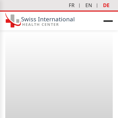
FR
EN
DE
Swiss International
HEALTH CENTER
edizin
Wann sollte man einen
Gynäkologen aufsuchen?