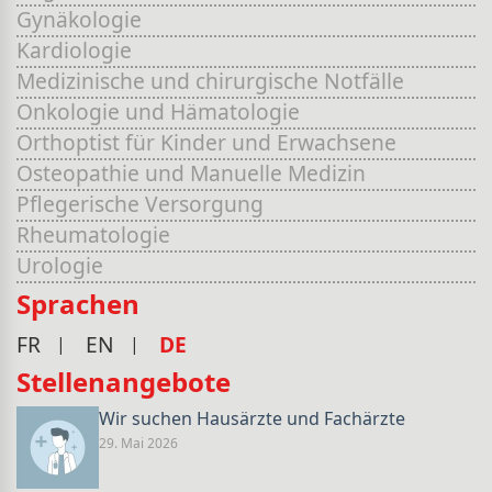
Gynäkologie
Kardiologie
Medizinische und chirurgische Notfälle
Onkologie und Hämatologie
Orthoptist für Kinder und Erwachsene
Osteopathie und Manuelle Medizin
Pflegerische Versorgung
Rheumatologie
Urologie
Sprachen
FR
EN
DE
Stellenangebote
Wir suchen Hausärzte und Fachärzte
29. Mai 2026