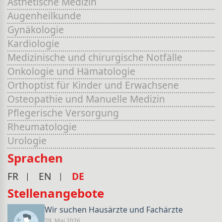
Ästhetische Medizin
Augenheilkunde
Gynäkologie
Kardiologie
Medizinische und chirurgische Notfälle
Onkologie und Hämatologie
Orthoptist für Kinder und Erwachsene
Osteopathie und Manuelle Medizin
Pflegerische Versorgung
Rheumatologie
Urologie
Sprachen
FR
EN
DE
Stellenangebote
Wir suchen Hausärzte und Fachärzte
29. Mai 2026