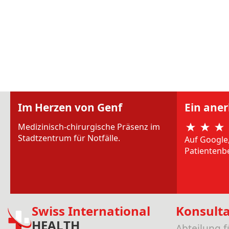
Im Herzen von Genf
Ein ane
Medizinisch-chirurgische Präsenz im
Stadtzentrum für Notfälle.
Auf Google
Patientenb
Swiss International
Konsult
HEALTH
Abteilung 