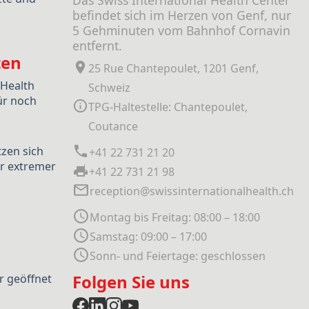
Das Swiss International Health Center
befindet sich im Herzen von Genf, nur
5 Gehminuten vom Bahnhof Cornavin
entfernt.
ten
25 Rue Chantepoulet, 1201 Genf,
 Health
Schweiz
ür noch
TPG-Haltestelle: Chantepoulet,
Coutance
tzen sich
+41 22 731 21 20
r extremer
+41 22 731 21 98
reception@swissinternationalhealth.ch
Montag bis Freitag: 08:00 – 18:00
Samstag: 09:00 – 17:00
Sonn- und Feiertage: geschlossen
Folgen Sie uns
r geöffnet