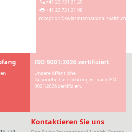
+41 22 731 21 20
+41 22 731 21 98
reception@swissinternationalhealth.ch
pfang
ISO 9001:2026 zertifiziert
len
Unsere öffentliche
Gesundheitseinrichtung ist nach ISO
9001:2026 zertifiziert.
Kontaktieren Sie uns
zte und