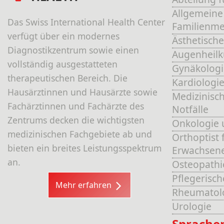
Allgemeine
Das Swiss International Health Center
Familienme
verfügt über ein modernes
Ästhetische
Diagnostikzentrum sowie einen
Augenheil
vollständig ausgestatteten
Gynäkologi
therapeutischen Bereich. Die
Kardiologi
Hausärztinnen und Hausärzte sowie
Medizinisch
Fachärztinnen und Fachärzte des
Notfälle
Zentrums decken die wichtigsten
Onkologie 
medizinischen Fachgebiete ab und
Orthoptist 
bieten ein breites Leistungsspektrum
Erwachsen
an.
Osteopathi
Pflegerisc
Mehr erfahren
Rheumatol
Urologie
Sprache