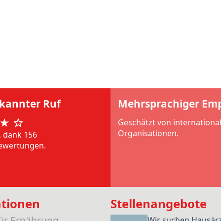
rkannter Ruf
Mehrsprachiger Em
Geschätzt von internationa
Organisationen.
, dank 156
ewertungen.
ationen
Stellenangebote
für Ernährung
Wir suchen Hausär