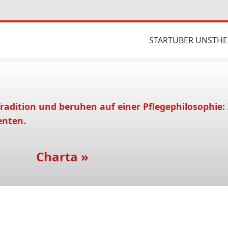
START
ÜBER UNS
THE
adition und beruhen auf einer Pflegephilosophie:
enten.
Charta »