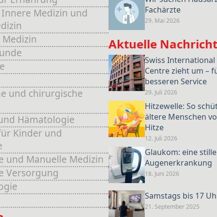
Fachärzte
 Innere Medizin und
29. Mai 2026
dizin
 Medizin
Aktuelle Nachrich
kunde
Swiss International
e
Centre zieht um – f
e
besseren Service
e und chirurgische
29. Juli 2026
Hitzewelle: So schü
ältere Menschen vo
und Hämatologie
Hitze
für Kinder und
12. Juli 2026
e
Glaukom: eine stille
e und Manuelle Medizin
Augenerkrankung
he Versorgung
18. Juni 2026
ogie
Samstags bis 17 Uh
21. September 2025
n