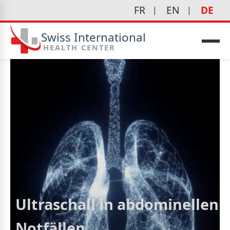
FR
EN
DE
Swiss International
HEALTH CENTER
edizin
Ultraschall in abdominellen
Notfällen