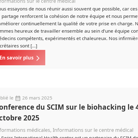
formations sur le centre médical
us essayons de nous réunir aussi souvent que possible, car c
 partage renforcent la cohésion de notre équipe et nous perme
améliorer continuellement la qualité de votre prise en charge. 
mmes heureux de travailler ensemble au sein d’une équipe c
decins compétents, expérimentés et chaleureux. Nos infirmièr
crétaires sont […]
En savoir plus
blié le
26 mars 2025
onference du SCIM sur le biohacking le 
ctobre 2025
formations médicales, Informations sur le centre médical
 Swiss International Health center est un partenaire du SCIM d