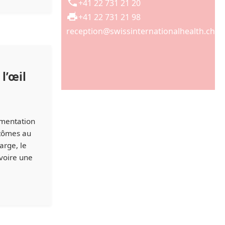
+41 22 731 21 20
+41 22 731 21 98
reception@swissinternationalhealth.ch
l’œil
e
gmentation
ptômes au
arge, le
voire une