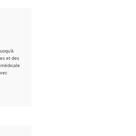
jusqu’à
es et des
 médicale
avec