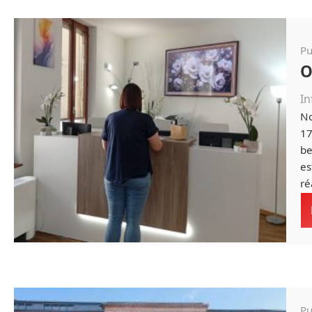
Pu
O
In
No
17
be
es
ré
Pu