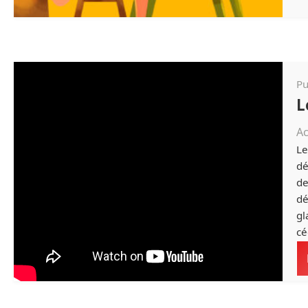
Pu
L
Ac
Le
dé
de
dé
gl
cé