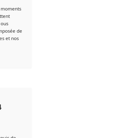
es moments
ttent
Nous
omposée de
es et nos
4
epuis de