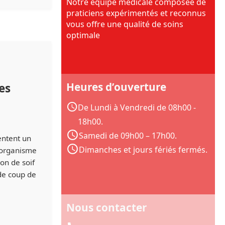
Notre équipe médicale composée de
praticiens expérimentés et reconnus
vous offre une qualité de soins
optimale
Heures d’ouverture
es
De Lundi à Vendredi de 08h00 -
18h00.
Samedi de 09h00 – 17h00.
entent un
Dimanches et jours fériés fermés.
l’organisme
on de soif
de coup de
Nous contacter