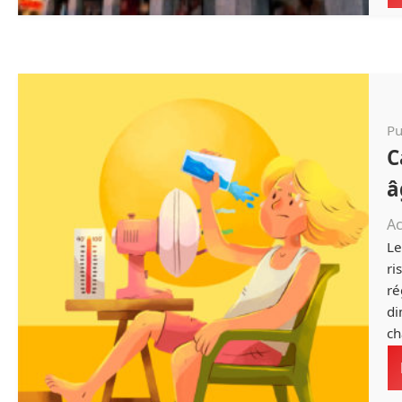
Pu
C
â
Ac
Le
ri
ré
di
ch