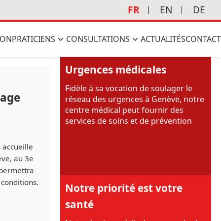
FR
EN
DE
ION
PRATICIENS
CONSULTATIONS
ACTUALITÉS
CONTACT
Urgences médicales
Fidèle à sa vocation de soulager le
nage
réseau des urgences à Genève, notre
centre médical peut fournir des
services de soins et de prévention
 accueille
ève, au 3e
 permettra
 conditions.
Notre priorité est votre
santé