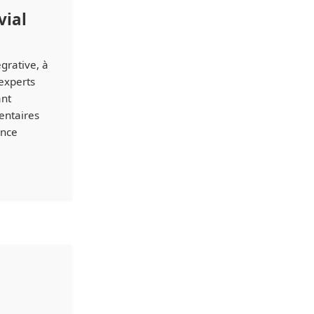
vial
grative, à
 experts
ant
entaires
ence