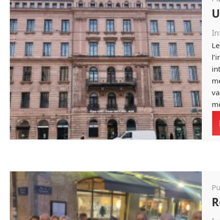
U
In
Le
l’
in
mé
va
mé
Pu
R