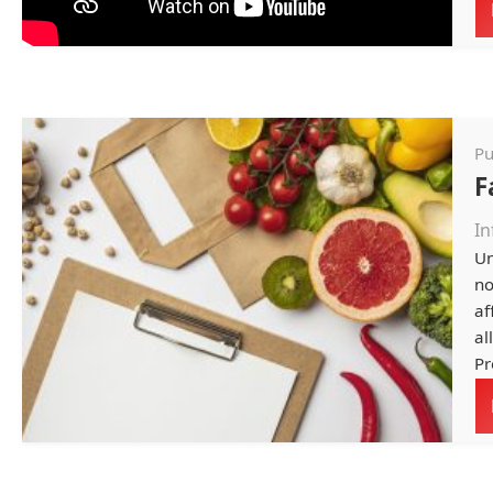
Pu
F
In
Un
no
af
al
Pr